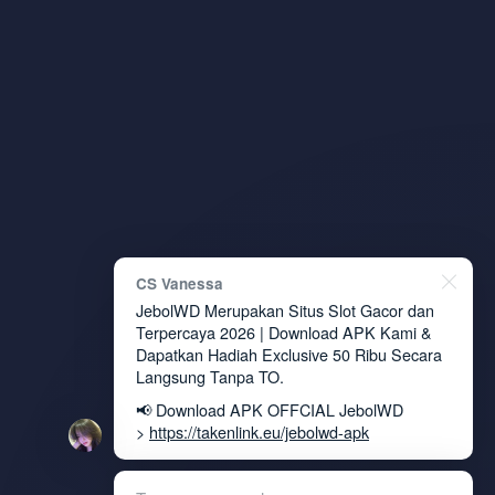
CS Vanessa
JebolWD Merupakan Situs Slot Gacor dan
Terpercaya 2026 | Download APK Kami &
Dapatkan Hadiah Exclusive 50 Ribu Secara
Langsung Tanpa TO.
📢 Download APK OFFCIAL JebolWD
>
https://takenlink.eu/jebolwd-apk